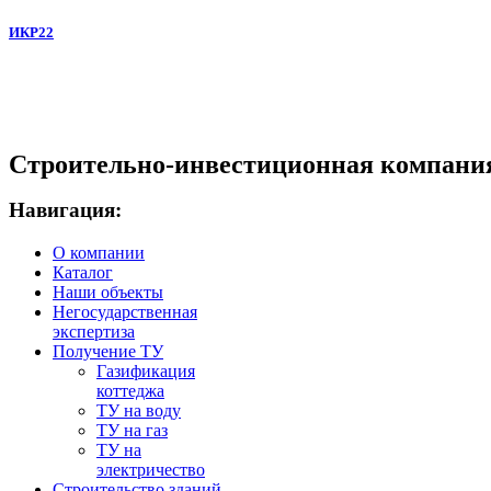
ИКР22
Строительно-инвестиционная компани
Навигация:
О компании
Каталог
Наши объекты
Негосударственная
экспертиза
Получение ТУ
Газификация
коттеджа
ТУ на воду
ТУ на газ
ТУ на
электричество
Строительство зданий