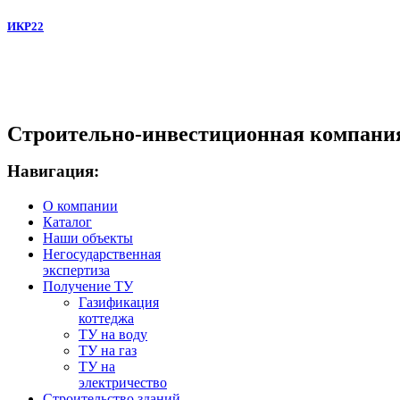
ИКР22
Строительно-инвестиционная компани
Навигация:
О компании
Каталог
Наши объекты
Негосударственная
экспертиза
Получение ТУ
Газификация
коттеджа
ТУ на воду
ТУ на газ
ТУ на
электричество
Строительство зданий